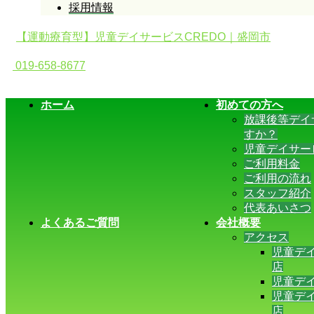
採用情報
【運動療育型】児童デイサービスCREDO｜盛岡市
019-658-8677
ホーム
初めての方へ
放課後等デイ
すか？
児童デイサー
ご利用料金
ご利用の流れ
スタッフ紹介
代表あいさつ
よくあるご質問
会社概要
アクセス
児童デイ
店
児童デイ
児童デイ
店