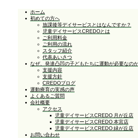
ホーム
初めての方へ
放課後等デイサービスとはなんですか？
児童デイサービスCREDOとは
ご利用料金
ご利用の流れ
スタッフ紹介
代表あいさつ
なぜ、発達凸凹の子どもたちに運動が必要なの
支援内容
支援方針
CREDOブログ
運動療育の実感の声
よくあるご質問
会社概要
アクセス
児童デイサービスCREDO 月が丘店
児童デイサービスCREDO 本宮店
児童デイサービスCREDO 緑が丘店
お問い合わせ