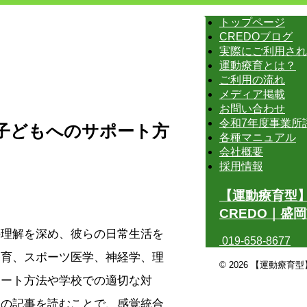
トップページ
CREDOブログ
実際にご利用され
運動療育とは？
ご利用の流れ
メディア掲載
お問い合わせ
令和7年度事業所
子どもへのサポート方
各種マニュアル
会社概要
採用情報
【運動療育型
CREDO｜盛
の理解を深め、彼らの日常生活を
019-658-8677
療育、スポーツ医学、神経学、理
© 2026 【運動療育
ポート方法や学校での適切な対
この記事を読むことで、感覚統合