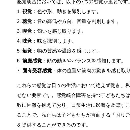
感覚統合においては、以下の7つの感覚が重要です
1.
視覚
：色や形、動きを識別します。
2.
聴覚
：音の高低や方向、音量を判別します。
3.
嗅覚
：匂いを感じ取ります。
4.
味覚
：味を識別します。
5.
触覚
：物の質感や温度を感じます。
6.
前庭感覚
：頭の動きやバランスを感知します。
7.
固有受容感覚
：体の位置や筋肉の動きを感じ取
これらの感覚は日々の生活において絶えず働き、
せない要素です。感覚統合障害を持つ子どもたち
数に困難を抱えており、日常生活に影響を及ぼす
ることで、私たちは子どもたちが直面する「困り
を提供することができるのです。