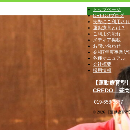
トップページ
CREDOブログ
実際にご利用され
運動療育とは？
ご利用の流れ
メディア掲載
お問い合わせ
令和7年度事業所
各種マニュアル
会社概要
採用情報
【運動療育型
CREDO｜盛
019-658-8677
© 2026 【運動療育