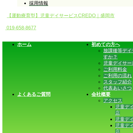
採用情報
【運動療育型】児童デイサービスCREDO｜盛岡市
019-658-8677
ホーム
初めての方へ
放課後等デイ
すか？
児童デイサー
ご利用料金
ご利用の流れ
スタッフ紹介
代表あいさつ
よくあるご質問
会社概要
アクセス
児童デイ
店
児童デイ
児童デイ
店