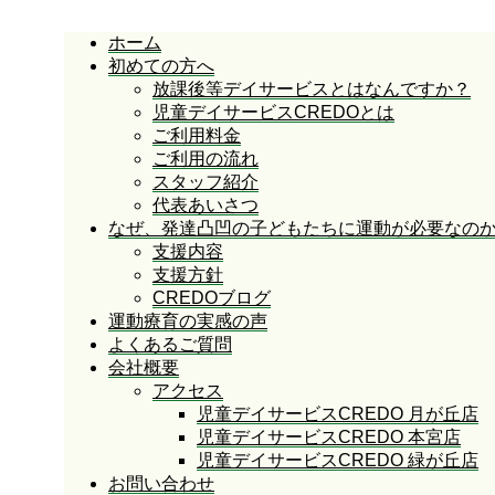
ホーム
初めての方へ
放課後等デイサービスとはなんですか？
児童デイサービスCREDOとは
ご利用料金
ご利用の流れ
スタッフ紹介
代表あいさつ
なぜ、発達凸凹の子どもたちに運動が必要なの
支援内容
支援方針
CREDOブログ
運動療育の実感の声
よくあるご質問
会社概要
アクセス
児童デイサービスCREDO 月が丘店
児童デイサービスCREDO 本宮店
児童デイサービスCREDO 緑が丘店
お問い合わせ