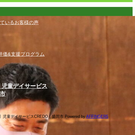
ているお客様の声
評価&支援プログラム
】児童デイサービス
岡市
型】児童デイサービスCREDO｜盛岡市 Powered by
AFFINGER5